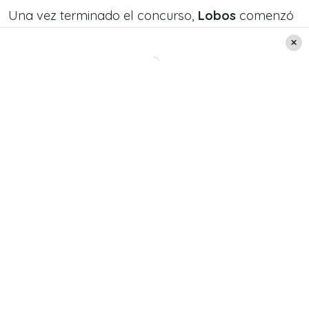
Una vez terminado el concurso,
Lobos
comenzó
a dedicarse de lleno a consolidar su carrera
como cantante.