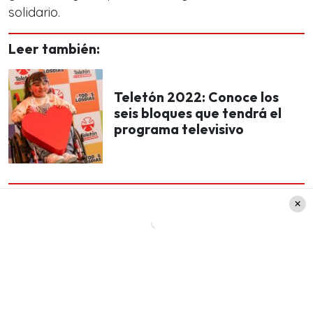
solidario.
Leer también:
Teletón 2022: Conoce los
seis bloques que tendrá el
programa televisivo
«Voy a estar hasta el día que pueda, mientras mis
condiciones mentales y físicas me lo permitan»
,
sumó sobre su participación en esta noble causa.
De hecho, hay que aclarar que
Don Francisco
se
mantuvo durante toda la entrevista bien
orgulloso de todo lo que se ha conseguido con la