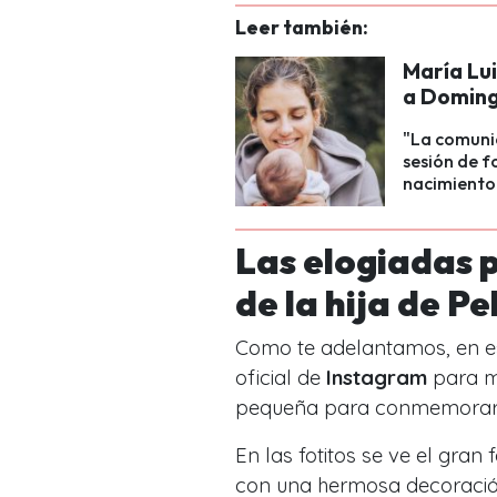
Leer también:
María Lu
a Doming
"La comuni
sesión de f
nacimiento
Las elogiadas 
de la hija de P
Como te adelantamos, en es
oficial de
Instagram
para m
pequeña para conmemorar 
En las fotitos se ve el gran f
con una hermosa decoración