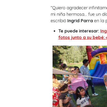
“
Quiero agradecer infinita
mi niña hermosa… fue un día 
escribió
Ingrid Parra
en la 
Te puede interesar:
Ing
fotos junto a su bebé