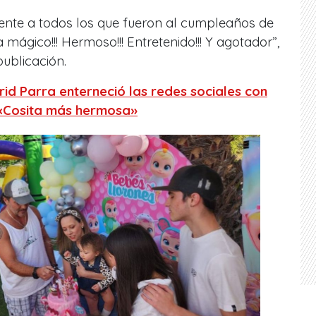
mente a todos los que fueron al cumpleaños de
mágico!!! Hermoso!!! Entretenido!!! Y agotador
”,
publicación.
rid Parra enterneció las redes sociales con
: «Cosita más hermosa»