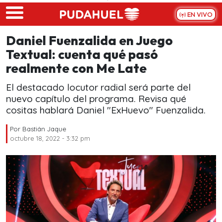
Skip to main content
EN VIVO
Daniel Fuenzalida en Juego
Textual: cuenta qué pasó
realmente con Me Late
El destacado locutor radial será parte del
nuevo capítulo del programa. Revisa qué
cositas hablará Daniel "ExHuevo" Fuenzalida.
Por
Bastián Jaque
octubre 18, 2022 - 3:32 pm