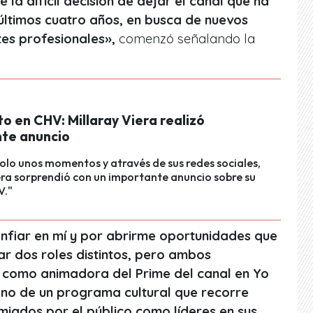
 la difícil decisión de dejar el canal que ha
 últimos cuatro años, en busca de nuevos
tes profesionales
»,
comenzó señalando la
o en CHV: Millaray Viera realizó
te anuncio
olo unos momentos y através de sus redes sociales,
era sorprendió con un importante anuncio sobre su
V."
onfiar en mí y por abrirme oportunidades que
 dos roles distintos, pero ambos
, como animadora del Prime del canal en Yo
eno de un programa cultural que recorre
miados por el público como líderes en sus