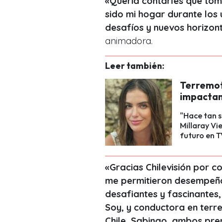
«Quería contarles que tomé
sido mi hogar durante los
desafíos y nuevos horizon
animadora.
Leer también:
Terremot
impactan
"Hace tan s
Millaray Vi
futuro en T
«Gracias Chilevisión por c
me permitieron desempeñar
desafiantes y fascinantes
Soy, y conductora en terr
Chile, Sabingo, ambos pre