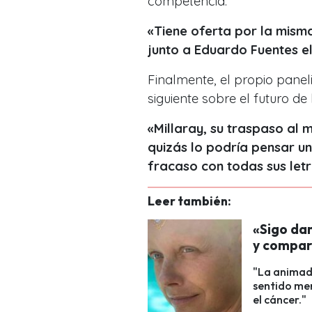
competencia:
«Tiene oferta por la mism
junto a Eduardo Fuentes e
Finalmente, el propio panel
siguiente sobre el futuro d
«Millaray, su traspaso al 
quizás lo podría pensar u
fracaso con todas sus let
Leer también:
«Sigo da
y compar
"La animado
sentido men
el cáncer."