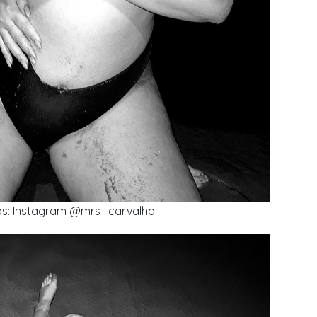
os: Instagram @mrs_carvalho