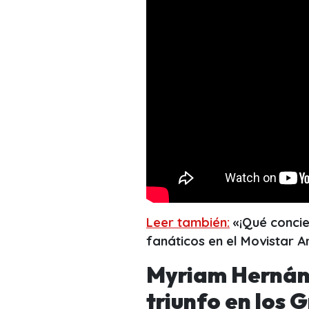
Leer también:
«¡Qué conci
fanáticos en el Movistar A
Myriam Hernánd
triunfo en los