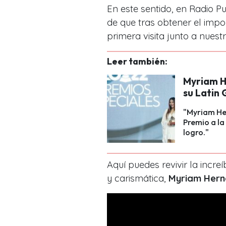
En este sentido, en Radio P
de que tras obtener el impo
primera visita
junto a nuestr
Leer también:
Myriam He
su Latin
"Myriam Her
Premio a la 
logro."
Aquí puedes revivir la incr
y carismática,
Myriam Hern