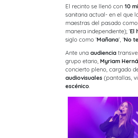
El recinto se llenó con
10 mi
sanitaria actual- en el que 
maestras del pasado como 
manera independiente); ‘
El
siglo como ‘
Mañana
‘, ‘
No t
Ante una
audiencia
transve
grupo etario,
Myriam Hern
concierto pleno, cargado d
audiovisuales
(pantallas, vi
escénico
.