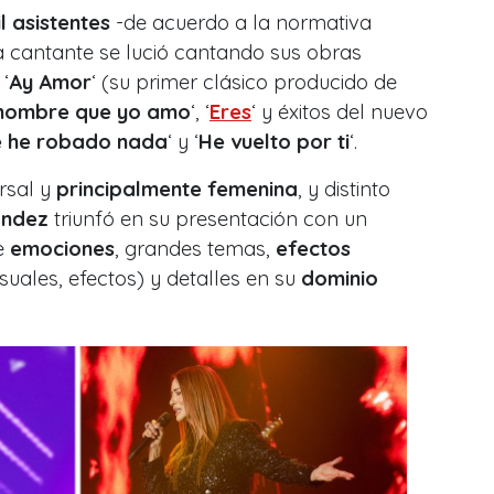
l asistentes
-de acuerdo a la normativa
la cantante se lució cantando sus obras
‘
Ay Amor
‘ (su primer clásico producido de
 hombre que yo amo
‘, ‘
Eres
‘ y éxitos del nuevo
e he robado nada
‘ y ‘
He vuelto por ti
‘.
rsal y
principalmente femenina
, y distinto
ández
triunfó en su presentación con un
e
emociones
, grandes temas,
efectos
suales, efectos) y detalles en su
dominio