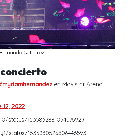
Fernando Gutiérrez
 concierto
#myriamhernandez
en Movistar Arena
 12, 2022
ov10/status/1535832881054076929
tty1/status/1535830526606446593