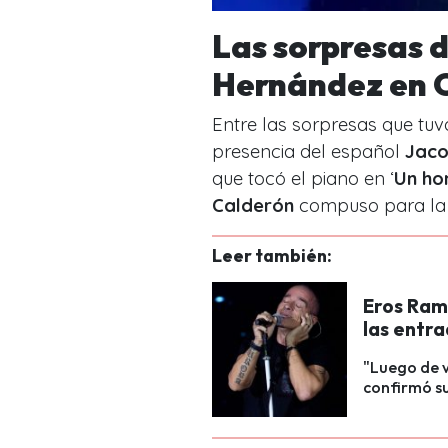
Las sorpresas 
Hernández en C
Entre las sorpresas que tuv
presencia del español
Jaco
que tocó el piano en ‘
Un ho
Calderón
compuso para la a
Leer también:
Eros Rama
las entra
"Luego de va
confirmó su