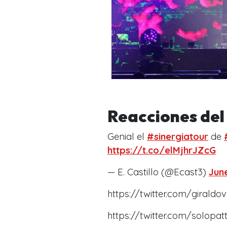
Reacciones del
Genial el
#sinergiatour
de
https://t.co/elMjhrJZcG
— E. Castillo (@Ecast3)
June
https://twitter.com/girald
https://twitter.com/solopa