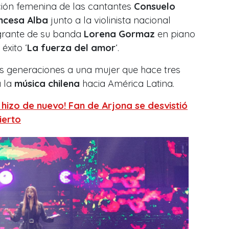
ción femenina de las cantantes
Consuelo
incesa Alba
junto a la violinista nacional
egrante de su banda
Lorena Gormaz
en piano
éxito ‘
La fuerza del amor
‘.
s generaciones a una mujer que hace tres
a la
música chilena
hacia América Latina.
 hizo de nuevo! Fan de Arjona se desvistió
ierto