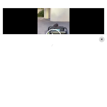
Lee también
: Este es el increíble antes y después
de la terraza de Lisandra Silva