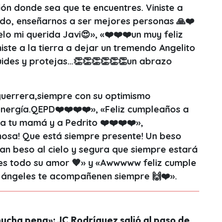
ión donde sea que te encuentres. Viniste a
gado, enseñarnos a ser mejores personas 🙏❤️
elo mi querida Javi😍», «❤️❤️❤️un muy feliz
iste a la tierra a dejar un tremendo Angelito
cuides y protejas…👏👏👏👏👏👏un abrazo
guerrera,siempre con su optimismo
energía.QEPD❤️❤️❤️❤️», «Feliz cumpleaños a
 a tu mamá y a Pedrito ❤️❤️❤️❤️»,
rmosa! Que está siempre presente! Un beso
ran beso al cielo y segura que siempre estará
oles todo su amor 🧡» y «Awwwww feliz cumple
 ángeles te acompañenen siempre 🙌❤️».
ucha pena»: JC Rodríguez salió al paso de