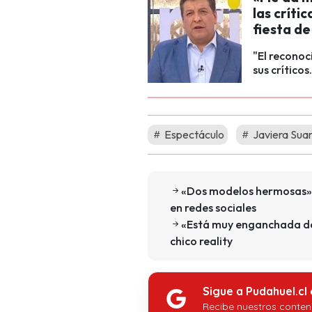
las críti
fiesta de
"El reconoc
sus críticos
Espectáculo
Javiera Sua
«Dos modelos hermosas»: 
en redes sociales
«Está muy enganchada de
chico reality
Sigue a Pudahuel.cl
Recibe nuestros conten