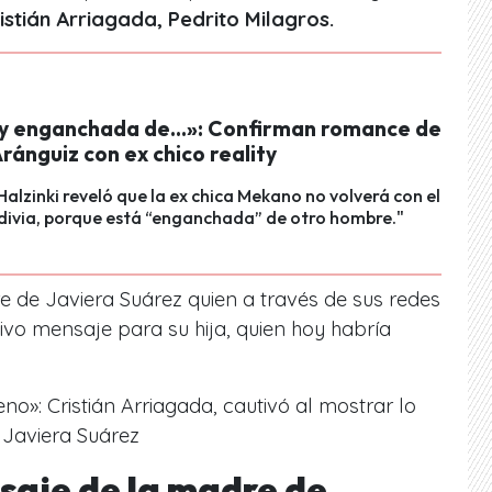
ristián Arriagada, Pedrito Milagros.
y enganchada de…»: Confirman romance de
ránguiz con ex chico reality
Halzinki reveló que la ex chica Mekano no volverá con el
divia, porque está “enganchada” de otro hombre."
re de Javiera Suárez quien a través de sus redes
vo mensaje para su hija, quien hoy habría
o»: Cristián Arriagada, cautivó al mostrar lo
 Javiera Suárez
saje de la madre de