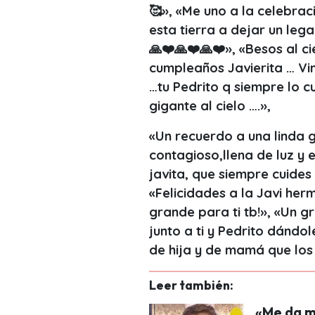
🥰», «Me uno a la celebrac
esta tierra a dejar un le
🙏❤️🙏❤️🙏❤️», «Besos al ci
cumpleaños Javierita … Vin
…tu Pedrito q siempre lo 
gigante al cielo ….»,
«Un recuerdo a una linda 
contagioso,llena de luz y 
javita, que siempre cuides
«Felicidades a la Javi he
grande para ti tb!», «Un g
junto a ti y Pedrito dánd
de hija y de mamá que los
Leer también:
«Me da m