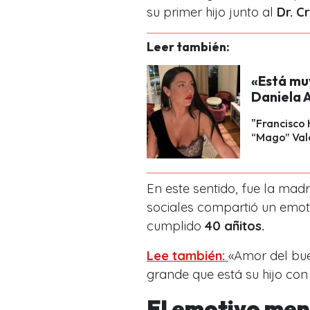
su primer hijo junto al
Dr. C
Leer también:
«Está mu
Daniela A
"Francisco 
“Mago” Val
En este sentido, fue la mad
sociales compartió un emoti
cumplido
40 añitos.
Lee también:
«Amor del buen
grande que está su hijo con
El emotivo men