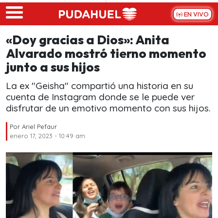
Skip to main content
EN VIVO
«Doy gracias a Dios»: Anita
Alvarado mostró tierno momento
junto a sus hijos
La ex "Geisha" compartió una historia en su
cuenta de Instagram donde se le puede ver
disfrutar de un emotivo momento con sus hijos.
Por
Ariel Pefaur
enero 17, 2023 - 10:49 am