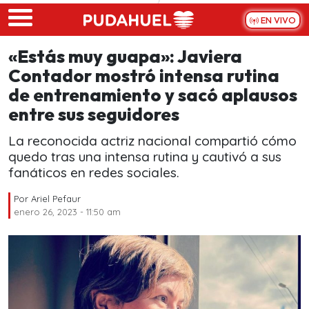
Skip to main content
EN VIVO
«Estás muy guapa»: Javiera
Contador mostró intensa rutina
de entrenamiento y sacó aplausos
entre sus seguidores
La reconocida actriz nacional compartió cómo
quedo tras una intensa rutina y cautivó a sus
fanáticos en redes sociales.
Por
Ariel Pefaur
enero 26, 2023 - 11:50 am