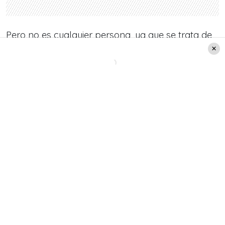
Pero no es cualquier persona, ya que se trata de
un personaje bastante conocido. Según la
periodista es un ex integrante de «Buenos días a
todos».
¡Así es! Sería el comunicador
Ignacio Gutiérrez
,
quien tomaría la esperada vacante en el matinal,
durante una semana de febrero.