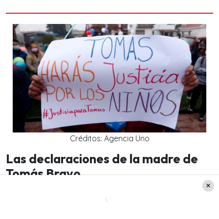
Créditos: Agencia Uno
Las declaraciones de la madre de
Tomás Bravo
Luego de la sesión,
Estefanía Gutiérrez
, madre
de Tomás, mencionó que
«la extensión está bien,
por el hecho de que faltan diligencias que