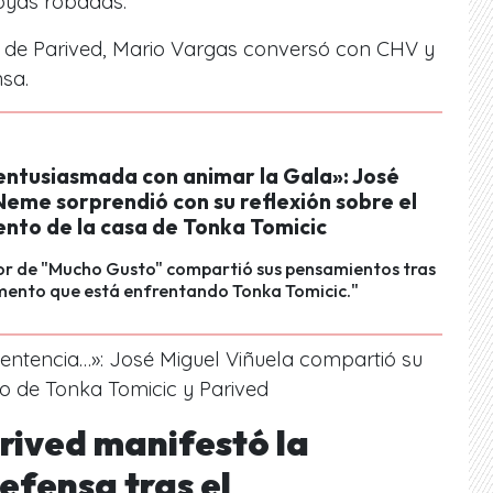
joyas robadas.
 de
Parived, Mario Vargas conversó con CHV
y
nsa.
entusiasmada con animar la Gala»: José
Neme sorprendió con su reflexión sobre el
ento de la casa de Tonka Tomicic
or de "Mucho Gusto" compartió sus pensamientos tras
mento que está enfrentando Tonka Tomicic."
entencia…»: José Miguel Viñuela compartió su
o de Tonka Tomicic y Parived
ived manifestó la
defensa tras el