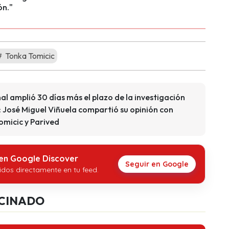
ón."
Tonka Tomicic
l amplió 30 días más el plazo de la investigación
 José Miguel Viñuela compartió su opinión con
omicic y Parived
 en Google Discover
Seguir en Google
idos directamente en tu feed.
CINADO