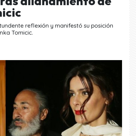
tras allanamiento de
icic
tundente reflexión y manifestó su posición
onka Tomicic.