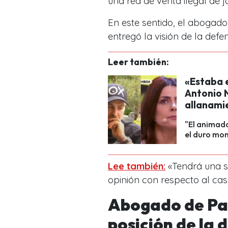
una red de venta ilegal de 
En este sentido, el abogado
entregó la visión de la defe
Leer también:
«Estaba 
Antonio 
allanami
"El animad
el duro mo
Lee también:
«Tendrá una s
opinión con respecto al cas
Abogado de Par
posición de la 