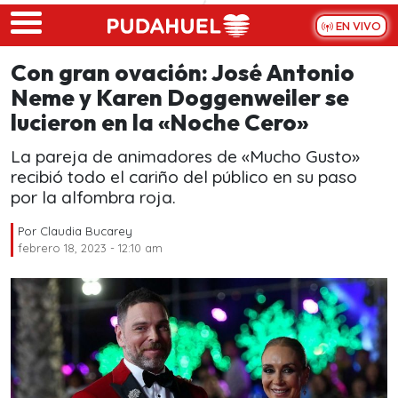
Skip to main content
EN VIVO
Con gran ovación: José Antonio
Neme y Karen Doggenweiler se
lucieron en la «Noche Cero»
La pareja de animadores de «Mucho Gusto»
recibió todo el cariño del público en su paso
por la alfombra roja.
Por
Claudia Bucarey
febrero 18, 2023 - 12:10 am