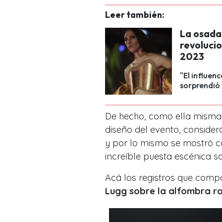
Leer también:
La osada
revolucio
2023
"El influe
sorprendió 
De hecho, como ella misma
diseño del evento, conside
y por lo mismo se mostró c
increíble puesta escénica s
Acá los registros que comp
Lugg sobre la alfombra ro