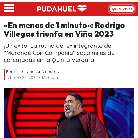
Skip to main content
EN VIVO
«En menos de 1 minuto»: Rodrigo
Villegas triunfa en Viña 2023
¡Un éxito! La rutina del ex integrante de
"Morandé Con Compañía" sacó miles de
carcajadas en la Quinta Vergara.
Por
María Ignacia Ampuero
febrero 23, 2023 - 12:40 am