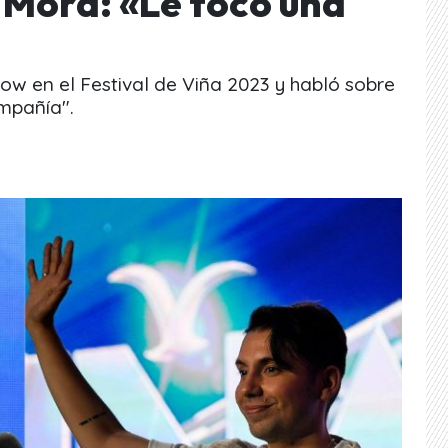
n Mora: «Le tocó una
how en el Festival de Viña 2023 y habló sobre
mpañía".