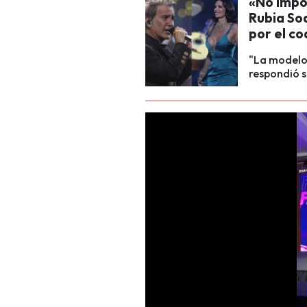
«No impo
Rubia Soa
por el c
"La modelo 
respondió si