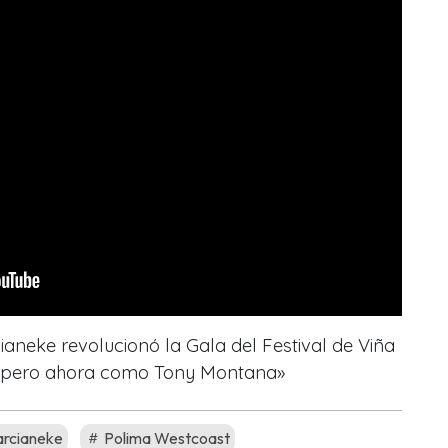
ianeke revolucionó la Gala del Festival de Viña
i pero ahora como Tony Montana»
rcianeke
Polima Westcoast