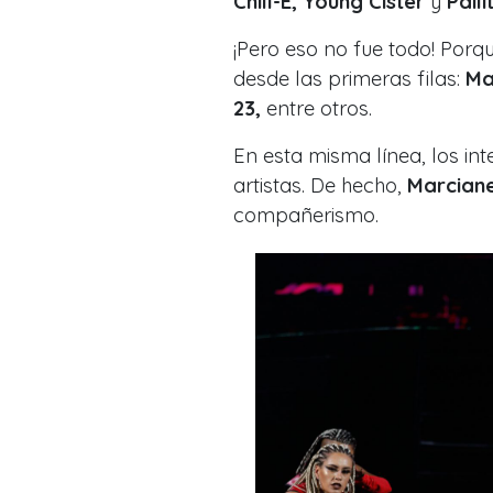
Chill-E, Young Cister
y
Paili
¡Pero eso no fue todo! Por
desde las primeras filas:
Ma
23,
entre otros.
En esta misma línea, los in
artistas. De hecho,
Marcian
compañerismo.