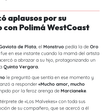
ó aplausos por su
o con Polimá WestCoast
Gaviota de Plata
, el
Monstruo
pedía la de
Oro
 fue en ese instante cuando la mamá del artista
cercó a abrazar a su hijo, protagonizando un
la
Quinta Vergara.
mo
le preguntó que sentía en ese momento y
canzó a responder
«Mucho amor, mucho
mpido por la feroz arenga de
Marcianeke
.
 intérprete de «Los Malvekes» con toda sus
ción de su compañero, que se acercó a él