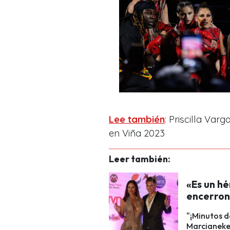
Lee también
: Priscilla Var
en Viña 2023
Leer también:
«Es un hé
encerron
"¡Minutos d
Marcianeke 