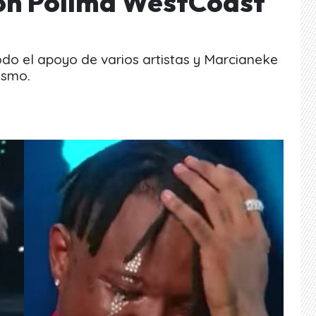
on Polimá WestCoast
todo el apoyo de varios artistas y Marcianeke
ismo.