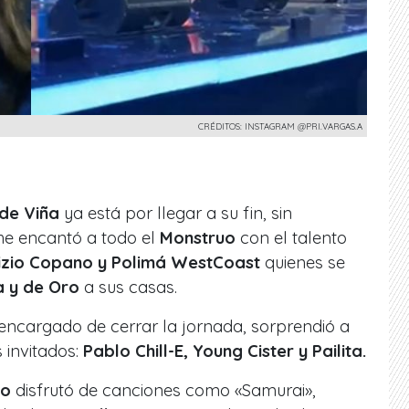
CRÉDITOS: INSTAGRAM @PRI.VARGAS.A
 de Viña
ya está por llegar a su fin, sin
he encantó a todo el
Monstruo
con el talento
rizio Copano y Polimá WestCoast
quienes se
a y de Oro
a sus casas.
o encargado de cerrar la jornada, sorprendió a
 invitados:
Pablo Chill-E, Young Cister y Pailita.
uo
disfrutó de canciones como «Samurai»,