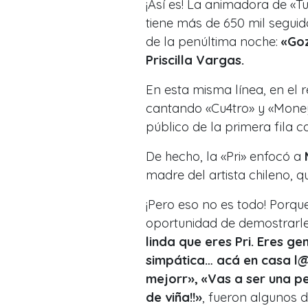
¡Así es! La animadora de «Tu
tiene más de 650 mil segui
de la penúltima noche:
«Go
Priscilla Vargas.
En esta misma línea, en el 
cantando «Cu4tro» y «Mon
público de la primera fila ca
De hecho, la «Pri» enfocó a
madre del artista chileno, q
¡Pero eso no es todo! Porq
oportunidad de demostrarle
linda que eres Pri. Eres ge
simpática… acá en casa l@
mejorr», «Vas a ser una p
de viña!!»
, fueron algunos d