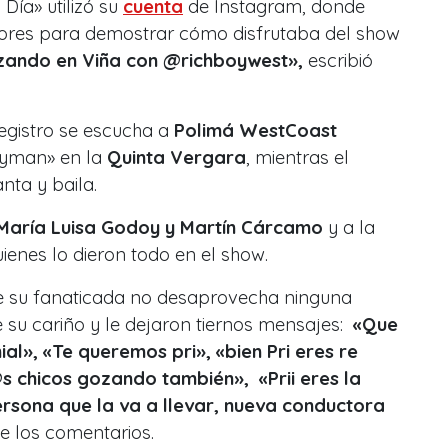
 Día» utilizó su
cuenta
de Instagram, donde
dores para demostrar cómo disfrutaba del show
zando en Viña con @richboywest»,
escribió
registro se escucha a
Polimá WestCoast
eyman» en la
Quinta Vergara
, mientras el
nta y baila.
María Luisa Godoy y Martín Cárcamo
y a la
uienes lo dieron todo en el show.
ue su fanaticada no desaprovecha ninguna
 su cariño y le dejaron tiernos mensajes:
«Que
nial», «Te queremos pri», «bien Pri eres re
s chicos gozando también», «Prii eres la
ersona que la va a llevar, nueva conductora
e los comentarios.