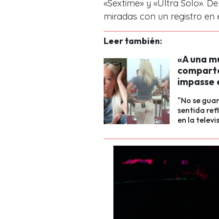
«Sextime» y «Ultra Solo». D
miradas con un registro en
Leer también:
«A una mu
comparte
impasse 
"No se gua
sentida re
en la televi