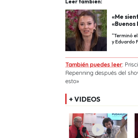
Leer también:
«Me sient
«Buenos 
"Terminó el
y Eduardo F
También puedes leer
: Pris
Repenning después del show
esto»
+ VIDEOS