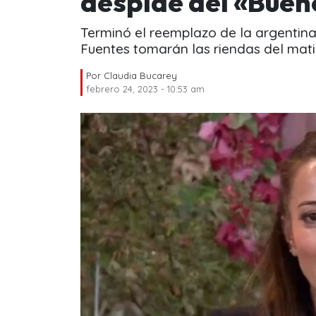
despide del «Buen
Terminó el reemplazo de la argentin
Fuentes tomarán las riendas del mati
Por
Claudia Bucarey
febrero 24, 2023 - 10:53 am