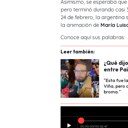
Asimismo, se esperaba que 
pero terminó durando casi 3 
24 de febrero, la argentina
la animación de
María Luis
Conoce aquí sus palabras:
Leer también:
¿Qué dij
entre Pai
"Esta fue l
Viña, pero 
broma."