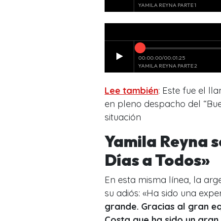
Lee también
: Este fue el 
en pleno despacho del “Bue
situación
Yamila Reyna s
Días a Todos»
En esta misma línea, la arg
su adiós: «Ha sido una exper
grande. Gracias al gran eq
Costa que ha sido un gran