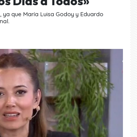
os Días a Todos»
a, ya que María Luisa Godoy y Eduardo
nal.