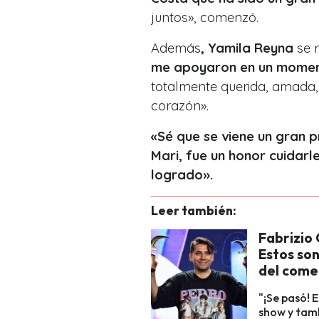
juntos», comenzó.
Además
, Yamila Reyna
se r
me apoyaron en un momento
totalmente querida, amada, 
corazón».
«Sé que se viene un gran 
Mari, fue un honor cuidarl
logrado».
Leer también:
Fabrizio 
Estos son
del com
"¡Se pasó! 
show y tamb