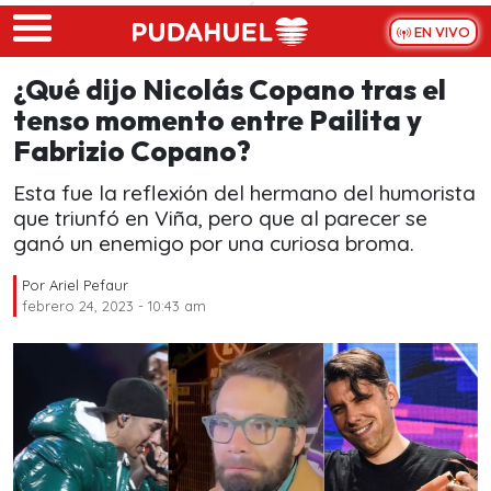
Skip to main content
EN VIVO
¿Qué dijo Nicolás Copano tras el
tenso momento entre Pailita y
Fabrizio Copano?
Esta fue la reflexión del hermano del humorista
que triunfó en Viña, pero que al parecer se
ganó un enemigo por una curiosa broma.
Por
Ariel Pefaur
febrero 24, 2023 - 10:43 am