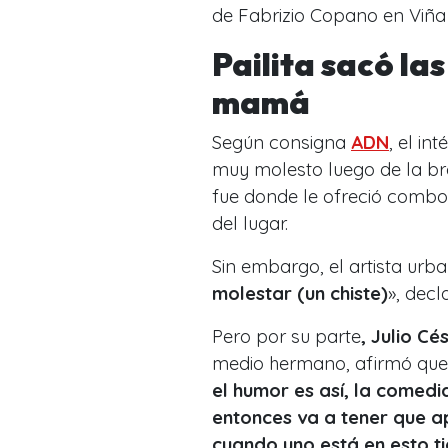
de Fabrizio Copano en Viña
Pailita sacó las
mamá
Según consigna
ADN
, el in
muy molesto luego de la 
fue donde le ofreció combo
del lugar.
Sin embargo, el artista urb
molestar (un chiste)
», decl
Pero por su parte
, Julio C
medio hermano, afirmó qu
el humor es así, la comedi
entonces va a tener que a
cuando uno está en esto tie