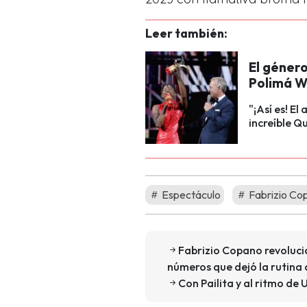
Leer también:
El género
Polimá W
"¡Así es! El
increíble Qu
Espectáculo
Fabrizio Co
Fabrizio Copano revolucio
números que dejó la rutina
Con Pailita y al ritmo de