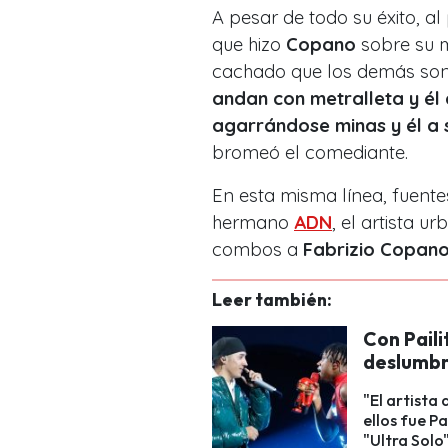
A pesar de todo su éxito, a
que hizo
Copano
sobre su 
cachado que los demás so
andan con metralleta y él
agarrándose minas y él a
bromeó el comediante.
En esta misma línea, fuent
hermano
ADN
, el artista u
combos a
Fabrizio Copano
Leer también:
Con Paili
deslumbr
"El artista
ellos fue P
"Ultra Solo