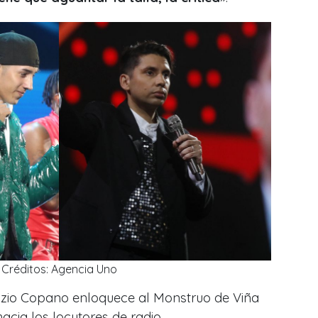
Créditos: Agencia Uno
rizio Copano enloquece al Monstruo de Viña
cia los locutores de radio