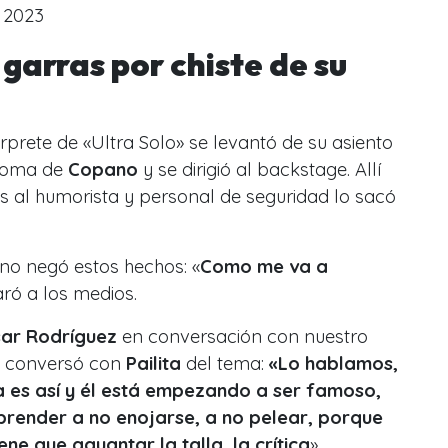
 2023
 garras por chiste de su
térprete de «Ultra Solo» se levantó de su asiento
broma de
Copano
y se dirigió al backstage. Allí
s al humorista y personal de seguridad lo sacó
ano negó estos hechos: «
Como me va a
aró a los medios.
ésar Rodríguez
en conversación con nuestro
e conversó con
Pailita
del tema:
«Lo hablamos,
a es así y él está empezando a ser famoso,
prender a no enojarse, a no pelear, porque
ne que aguantar la talla, la crítica
».