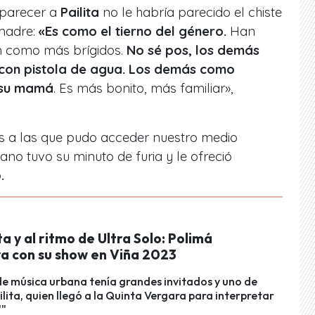
l parecer a
Pailita
no le habría parecido el chiste
madre:
«Es como el tierno del género.
Han
n como más brígidos.
No sé pos, los demás
 con pistola de agua. Los demás como
 su mamá
. Es más bonito, más familiar»,
es a las que pudo acceder nuestro medio
rbano tuvo su minuto de furia y le ofreció
.
ta y al ritmo de Ultra Solo: Polimá
a con su show en Viña 2023
 de música urbana tenía grandes invitados y uno de
ailita, quien llegó a la Quinta Vergara para interpretar
""