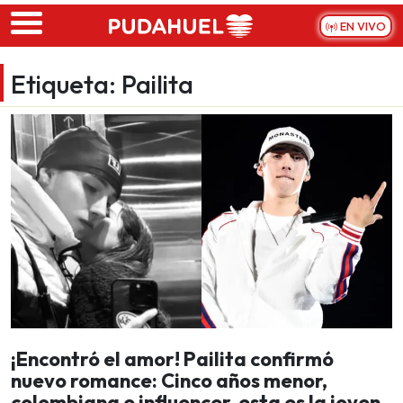
Skip to main content
EN VIVO
Etiqueta:
Pailita
¡Encontró el amor! Pailita confirmó
nuevo romance: Cinco años menor,
colombiana e influencer, esta es la joven