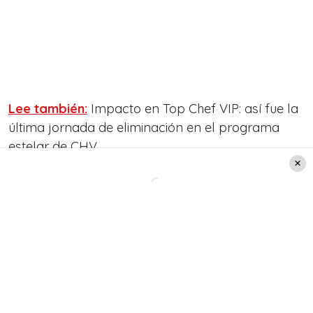
Lee también:
Impacto en Top Chef VIP: así fue la
última jornada de eliminación en el programa
estelar de CHV
Revelan que cantante urbano sería
el motivo del quiebre entre Coté
López y Luis Jiménez
En este sentido y en base a lo señalado por el
citado medio, el tercer involucrado en la relación
es nada más ni nada menos que
Pailita.
De hecho, la situación escaló a tan nivel que las