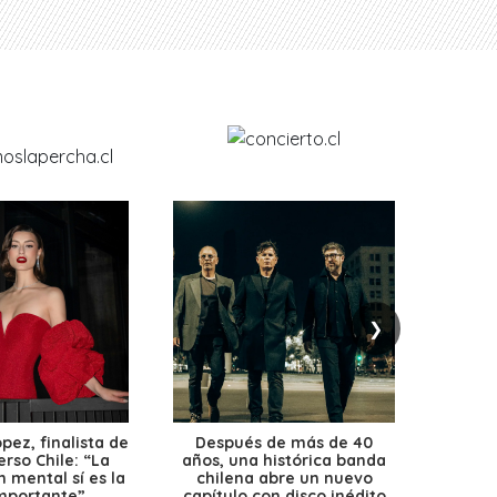
❯
ez, finalista de
Después de más de 40
Ante 
erso Chile: “La
años, una histórica banda
petr
 mental sí es la
chilena abre un nuevo
precio
mportante”
capítulo con disco inédito