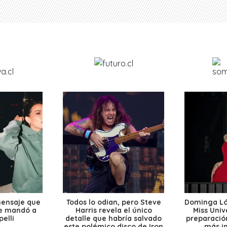
mensaje que
Todos lo odian, pero Steve
Dominga Lóp
le mandó a
Harris revela el único
Miss Univ
elli
detalle que habría salvado
preparación
este polémico disco de Iron
más i