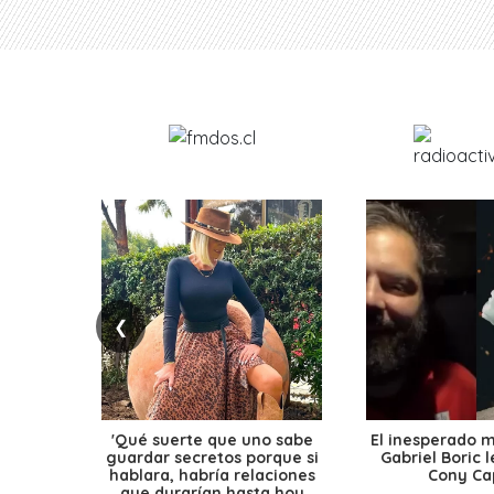
❮
'Qué suerte que uno sabe
El inesperado 
guardar secretos porque si
Gabriel Boric 
hablara, habría relaciones
Cony Cap
que durarían hasta hoy