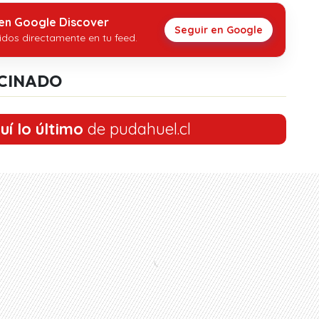
 en Google Discover
Seguir en Google
idos directamente en tu feed.
CINADO
uí lo último
de pudahuel.cl