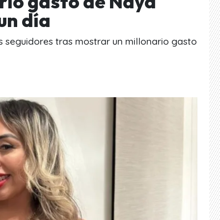
ario gasto de Naya
un día
s seguidores tras mostrar un millonario gasto