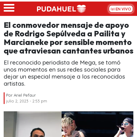
Skip to main content
EN VIVO
El conmovedor mensaje de apoyo
de Rodrigo Sepúlveda a Pailita y
Marcianeke por sensible momento
que atraviesan cantantes urbanos
El reconocido periodista de Mega, se tomó
unos momentos en sus redes sociales para
dejar un especial mensaje a los reconocidos
artistas.
Por
Ariel Pefaur
julio 2, 2023 - 2:53 pm