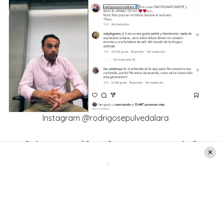
Instagram @rodrigosepulvedalara
Rodrigo Sepúlveda y su especial
mensaje de apoyo para
Marcianeke y Pailita
“
Quiero mandarle todo mi apoyo a Pailita y a
Marcianeke
. Llegué hoy día temprano en la
mañana, empiezo a revisar los diarios, las