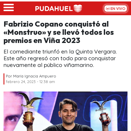
Skip to main content
EN VIVO
Fabrizio Copano conquistó al
«Monstruo» y se llevó todos los
premios en Viña 2023
El comediante triunfó en la Quinta Vergara.
Este año regresó con todo para conquistar
nuevamente al público viñamarino.
Por
María Ignacia Ampuero
febrero 24, 2023 - 12:38 am