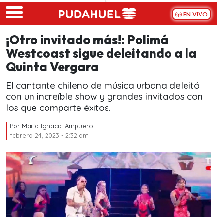
Skip to main content
EN VIVO
¡Otro invitado más!: Polimá
Westcoast sigue deleitando a la
Quinta Vergara
El cantante chileno de música urbana deleitó
con un increíble show y grandes invitados con
los que comparte éxitos.
Por
María Ignacia Ampuero
febrero 24, 2023 - 2:32 am