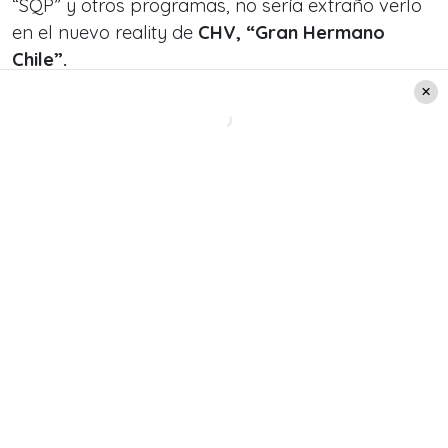
“SQP”
y otros programas, no sería extraño verlo
en el nuevo reality de
CHV, “Gran Hermano
Chile”.
Lee también:
Al borde de las lágrimas, Juan
Pablo Queraltó se despide del matinal “Contigo
en la Mañana” tras 5 años: Recibió emotivo
mensaje de apoyo de su mamá