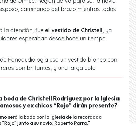
una de Olmué, Región de Valparaíso, la novia
u esposo, caminando del brazo mientras todos
ó la atención, fue
el vestido de Christell
, ya
guidores esperaban desde hace un tiempo
e de Fonoaudiología usó un vestido blanco con
reras con brillantes, y una larga cola.
la boda de Christell Rodríguez por la Iglesia:
famosos y ex chicos “Rojo” dirán presente?
o será la boda por la Iglesia de la recordada
 "Rojo" junto a su novio, Roberto Parra."