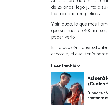
Al local, ubicado en la com
de 25 años llegó junto a s
los miraban muy felices.
Y sin duda, lo que más llam
que sus más de 400 mil se
poder verlo.
En la ocasión, la estudiant
escote v, el cual tenía homb
Leer también:
Así será 
¿Cuáles 
"Conoce cóm
cantante ex