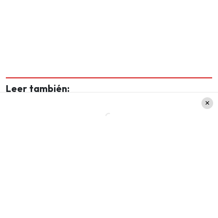
Leer también:
Lisandra Silva al borde las
lágrimas tras declaraciones
que lanzó Sergio Rojas:
«Imagínate la discriminación,
el bullyng que uno tiene que
aguantar»