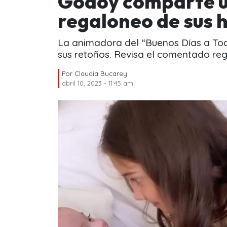
Godoy comparte un
regaloneo de sus h
La animadora del “Buenos Días a Tod
sus retoños. Revisa el comentado regi
Por
Claudia Bucarey
abril 10, 2023 - 11:45 am