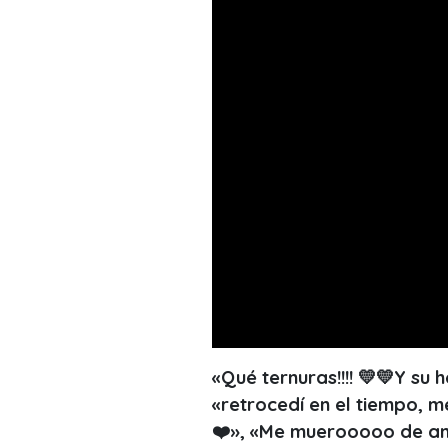
«Qué ternuras!!!! 💛💛Y su 
«retrocedí en el tiempo, 
❤️», «Me muerooooo de am