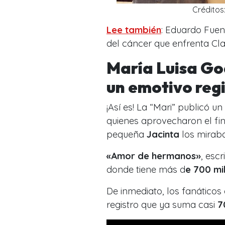
Crédito
Lee también
: Eduardo Fuen
del cáncer que enfrenta Cl
María Luisa Go
un emotivo reg
¡Así es! La “Mari” publicó un
quienes aprovecharon el fi
pequeña
Jacinta
los miraba
«Amor de hermanos»
, esc
donde tiene más d
e 700 mi
De inmediato, los fanáticos
registro que ya suma casi
7