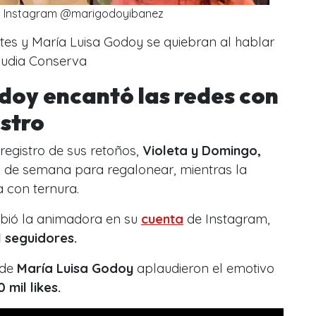
s: Instagram @marigodoyibanez
tes y María Luisa Godoy se quiebran al hablar
audia Conserva
doy encantó las redes con
istro
 registro de sus retoños,
Violeta y Domingo,
n de semana para regalonear, mientras la
 con ternura.
ribió la animadora en su
cuenta
de Instagram,
l seguidores.
 de
María Luisa Godoy
aplaudieron el emotivo
0 mil likes.