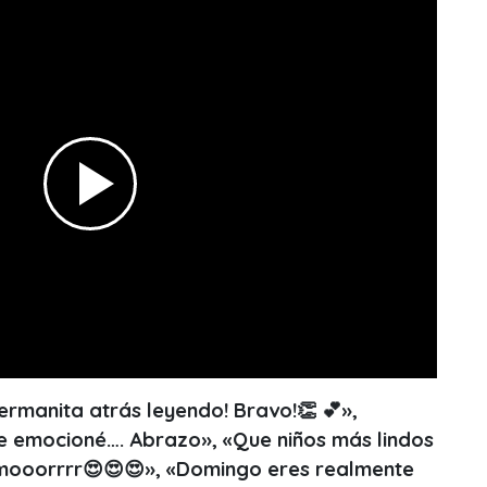
hermanita atrás leyendo! Bravo!👏 💕»,
me emocioné…. Abrazo», «Que niños más lindos
ooorrrr😍😍😍», «Domingo eres realmente