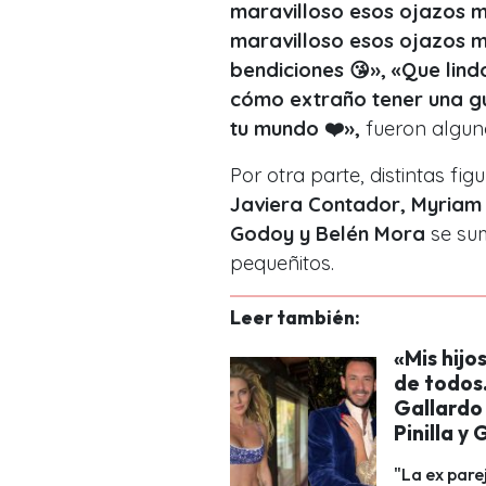
maravilloso esos ojazos m
maravilloso esos ojazos m
bendiciones 😘», «Que lindo
cómo extraño tener una gu
tu mundo ❤️»,
fueron algun
Por otra parte, distintas f
Javiera Contador, Myria
Godoy y Belén Mora
se sum
pequeñitos.
Leer también:
«Mis hijo
de todos
Gallardo 
Pinilla y
"La ex pare