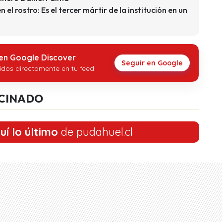
el rostro: Es el tercer mártir de la institución en un
 en Google Discover
Seguir en Google
idos directamente en tu feed.
CINADO
uí lo último
de pudahuel.cl