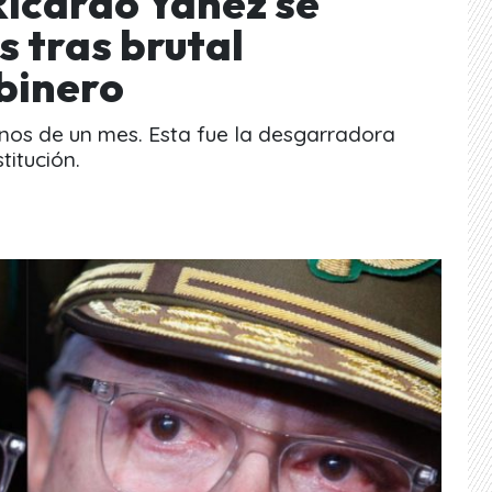
Ricardo Yáñez se
 tras brutal
binero
enos de un mes. Esta fue la desgarradora
titución.