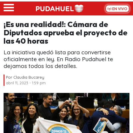
Skip to main content
EN VIVO
¡Es una realidad!: Cámara de
Diputados aprueba el proyecto de
las 40 horas
La iniciativa quedó lista para convertirse
oficialmente en ley. En Radio Pudahuel te
dejamos todos los detalles.
Por
Claudia Bucarey
abril 11, 2023 - 1:59 pm