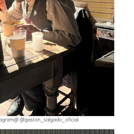
stagram@ @gaston_salgado_oficial