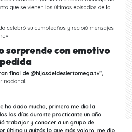
nta que se vienen los
últimos episodios de la
o celebró su cumpleaños y recibió mensajes
ino»
o sorprende con emotivo
spedida
an final de @hijosdeldesiertomega.tv
”,
r nacional.
e ha dado mucho, primero me dio la
os los días durante practicante un año
ió trabajar y conocer a un grupo de
r último y quizás lo que más valoro, me dio