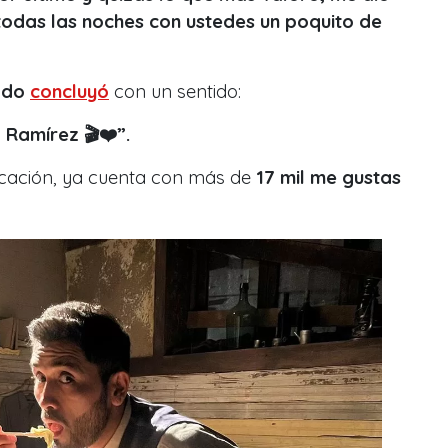
 todas las noches con ustedes un poquito de
ado
concluyó
con un sentido:
 Ramírez 🎬❤️”.
icación, ya cuenta con más de
17 mil me gustas