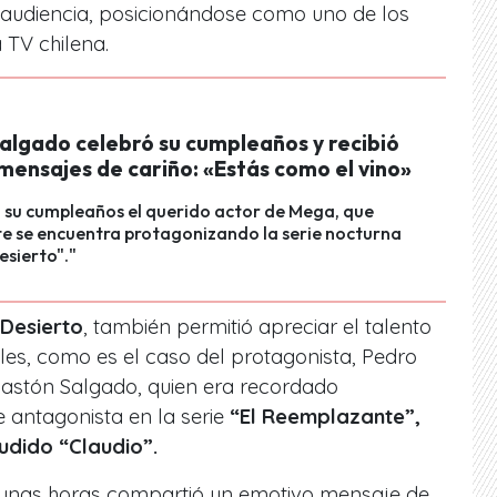
a audiencia,
posicionándose como uno de los
 TV chilena.
algado celebró su cumpleaños y recibió
mensajes de cariño: «Estás como el vino»
ó su cumpleaños el querido actor de Mega, que
e se encuentra protagonizando la serie nocturna
esierto"."
 Desierto
, también permitió apreciar el talento
les, como es el caso del protagonista, Pedro
Gastón Salgado, quien era recordado
e antagonista en la serie
“El Reemplazante”,
udido “Claudio”.
gunas horas compartió un emotivo mensaje de