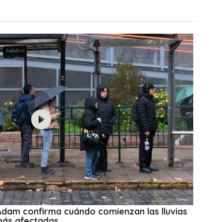
 Adam confirma cuándo comienzan las lluvias
más afectadas