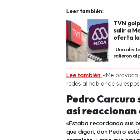
Leer también:
TVN golp
salir a M
oferta l
"Una alerta
salieron al
Lee también:
«Me provoca a
redes al hablar de su espo
Pedro Carcuro 
así reaccionan 
«Estaba recordando sus b
que digan, don Pedro está 