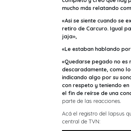
completo y creo que hay p
mucho más relatando comp
«Asi se siente cuando se e
retiro de Carcuro. Igual p
jaja»,
«Le estaban hablando por
«Quedarse pegado no es 
descaradamente, como lo 
indicando algo por su son
con respeto y teniendo en
el fin de reírse de una cond
parte de las reacciones.
Acá el registro del lapsus q
central de TVN: