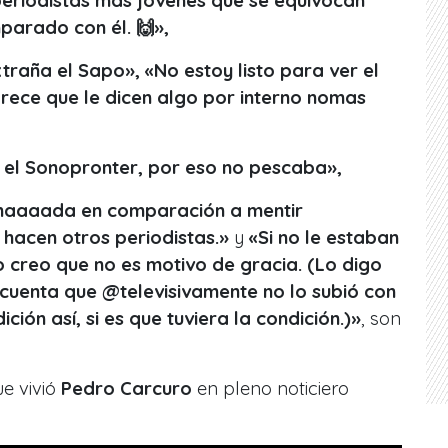
eriodistas más jovenes que se equivocan
arado con él. 🙌»,
xtraña el Sapo», «No estoy listo para ver el
arece que le dicen algo por interno nomas
 el Sonopronter, por eso no pescaba»,
naaaada en comparación a mentir
hacen otros periodistas.»
y
«Si no le estaban
o creo que no es motivo de gracia. (Lo digo
 cuenta que @televisivamente no lo subió con
ición así, si es que tuviera la condición.)»
, son
ue vivió
Pedro Carcuro
en pleno noticiero