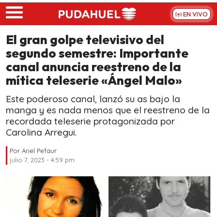
Skip to main content
EN VIVO
El gran golpe televisivo del
segundo semestre: Importante
canal anuncia reestreno de la
mítica teleserie «Ángel Malo»
Este poderoso canal, lanzó su as bajo la
manga y es nada menos que el reestreno de la
recordada teleserie protagonizada por
Carolina Arregui.
Por
Ariel Pefaur
julio 7, 2023 - 4:59 pm