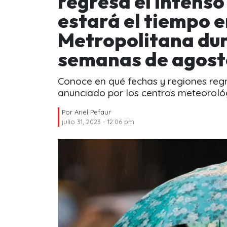
regresa el intenso
estará el tiempo e
Metropolitana du
semanas de agost
Conoce en qué fechas y regiones regr
anunciado por los centros meteoroló
Por
Ariel Pefaur
julio 31, 2023 - 12:06 pm