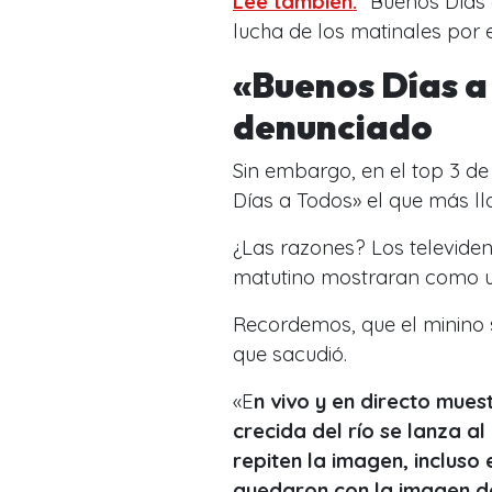
Lee también:
“Buenos Días 
lucha de los matinales por e
«Buenos Días a 
denunciado
Sin embargo, en el top 3 de
Días a Todos» el que más ll
¿Las razones? Los televide
matutino mostraran como un
Recordemos, que el minino 
que sacudió.
«E
n vivo y en directo mue
crecida del río se lanza al
repiten la imagen, inclus
quedaron con la imagen de 