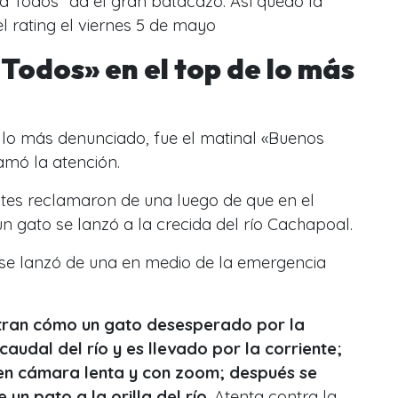
a Todos” da el gran batacazo: Así quedó la
l rating el viernes 5 de mayo
Todos» en el top de lo más
 lo más denunciado, fue el matinal «Buenos
amó la atención.
ntes reclamaron de una luego de que en el
 gato se lanzó a la crecida del río Cachapoal.
se lanzó de una en medio de la emergencia
stran cómo un gato desesperado por la
 caudal del río y es llevado por la corriente;
o en cámara lenta y con zoom; después se
un pato a la orilla del río
. Atenta contra la