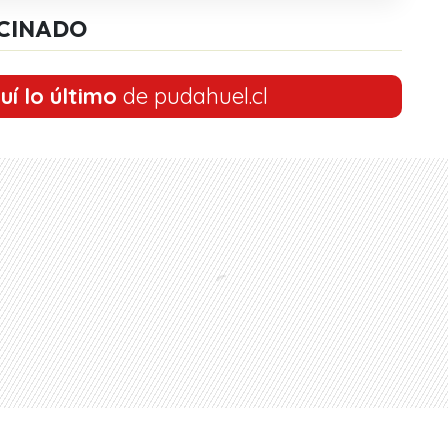
CINADO
uí lo último
de pudahuel.cl