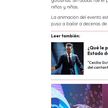
golosinas. Sin dudas fue el
niños y niñas.
La animación del evento est
puso a bailar a decenas de 
Leer también:
¿Qué le p
Estado de
"Cecilia Gu
del cantant