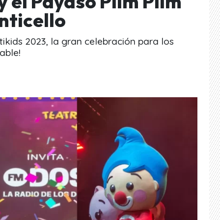
y el Payaso Plim Plim
ticello
kids 2023, la gran celebración para los
able!