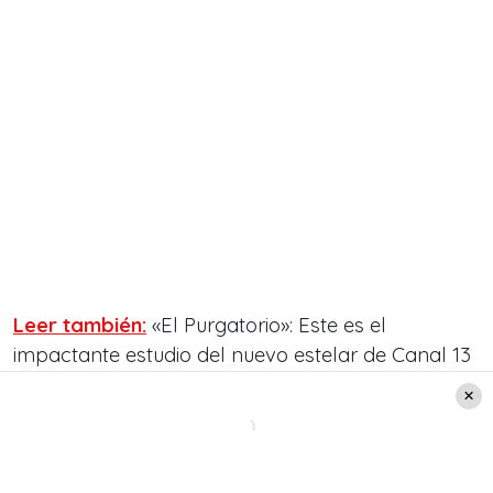
Leer también:
«El Purgatorio»: Este es el
impactante estudio del nuevo estelar de Canal 13
¿Cómo viven la previa al programa
las invitadas?
Un breve resúmen.