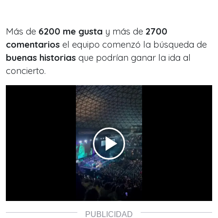
Más de
6200 me gusta
y más de
2700
comentarios
el equipo comenzó la búsqueda de
buenas historias
que podrían ganar la ida al
concierto.