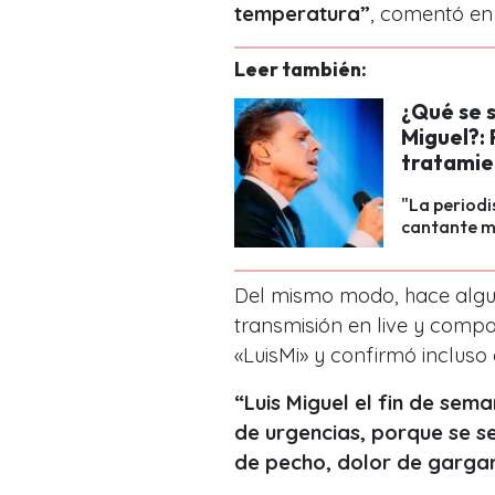
temperatura”
, comentó en 
Leer también:
¿Qué se s
Miguel?: 
tratamien
"La periodi
cantante me
Del mismo modo, hace algu
transmisión en live y comp
«LuisMi» y confirmó incluso 
“Luis Miguel el fin de sem
de urgencias, porque se se
de pecho, dolor de gargan