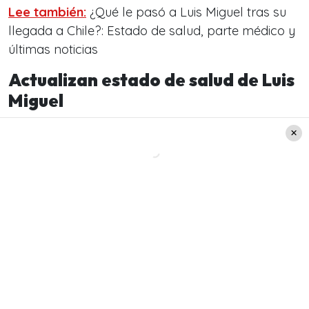
Lee también:
¿Qué le pasó a Luis Miguel tras su
llegada a Chile?: Estado de salud, parte médico y
últimas noticias
Actualizan estado de salud de Luis
Miguel
Justamente, fue la propia periodista de
espectáculo quien compartió una nueva
actualización y detalles sobre qué le paso
realmente a Luis Miguel: