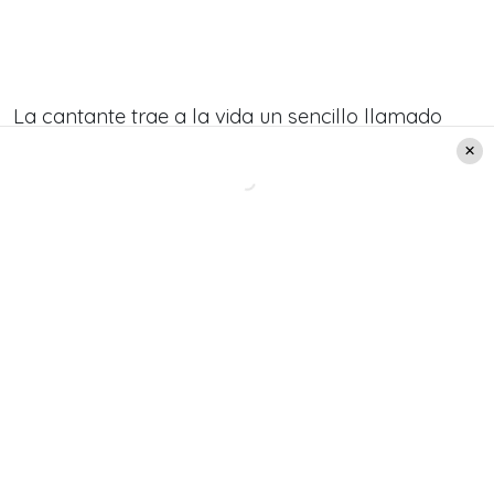
La cantante trae a la vida un sencillo llamado
«Yo quiero todo contigo»
. Una canción que trae
una letra inspirada en sus
experiencias
personales y el romanticismo.
De la mano con el productor musical
Cristian
Sandoval
,
Alanys
se refiere a cómo ha
evolucionado su carrera:
«…ha sido gracias al
trabajo de años, en conjunto con mi familia y de
las oportunidades que se fueron dando en el
camino».
Te puede interesar
: Bonos para adultos mayores
2023: consulta con tu RUT los beneficios que