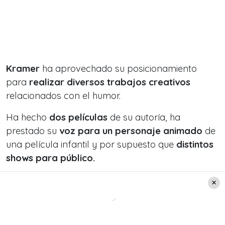
Kramer
ha aprovechado su posicionamiento
para
realizar diversos trabajos creativos
relacionados con el humor.
Ha hecho
dos películas
de su autoría, ha
prestado su
voz para un personaje animado
de
una película infantil y por supuesto que
distintos
shows para público.
Es por esta gran trayectoria, que
Stefan tiene un
show preparado para celebrar su carrera
con
sus seguidores.