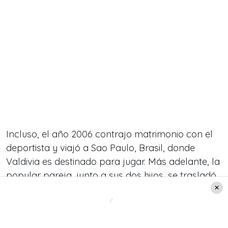
Incluso, el año 2006 contrajo matrimonio con el
deportista y viajó a Sao Paulo, Brasil, donde
Valdivia es destinado para jugar. Más adelante, la
popular pareja, junto a sus dos hijos, se trasladó
a vivir a los Emiratos Árabes, para luego volver a
Brasil.
Además, durante último año, Aránguiz estuvo en