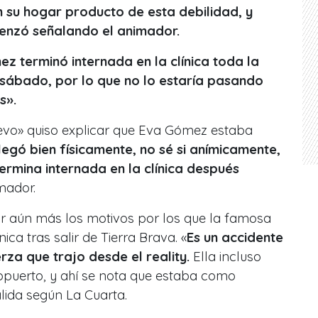
en su hogar producto de esta debilidad, y
omenzó señalando el animador.
z terminó internada en la clínica toda la
 sábado, por lo que no lo estaría pasando
s».
evo» quiso explicar que Eva Gómez estaba
llegó bien físicamente, no sé si anímicamente,
termina internada en la clínica después
mador.
ar aún más los motivos por los que la famosa
ica tras salir de Tierra Brava. «
Es un accidente
rza que trajo desde el
reality
.
Ella incluso
opuerto, y ahí se nota que estaba como
alida según La Cuarta.