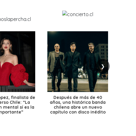
❯
ez, finalista de
Después de más de 40
Ante 
erso Chile: “La
años, una histórica banda
petr
 mental sí es la
chilena abre un nuevo
precio
mportante”
capítulo con disco inédito