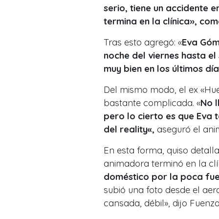
serio, tiene un accidente 
termina en la clínica», c
Tras esto agregó: «
Eva Góme
noche del viernes hasta el
muy bien en los últimos día
Del mismo modo, el ex «Hu
bastante complicada. «
N
o 
pero lo cierto es que Eva 
del
reality
«,
aseguró el ani
En esta forma, quiso detall
animadora terminó en la clín
doméstico por la poca fue
subió una foto desde el aer
cansada, débil», dijo Fuenz