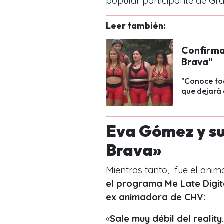
popular participante de Gr
Leer también:
Confirman
Brava"
"Conoce tod
que dejará 
Eva Gómez y su
Brava»
Mientras tanto, fue el anim
el programa
Me Late Digit
ex animadora de CHV:
«
Sale muy débil del
reality