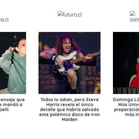
mensaje que
Todos lo odian, pero Steve
Dominga Lóp
le mandó a
Harris revela el único
Miss Univ
elli
detalle que habría salvado
preparación
este polémico disco de Iron
más i
Maiden