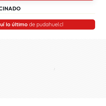
CINADO
uí lo último
de pudahuel.cl